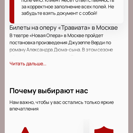
поле ФИО. Клиент несет ответственность
за корректное заполнение всех полей. Не
забудьте взять документ с собой!
Билеты на оперу «Травиата» в Москве
В театре «Новая Опера» в Москве пройдет
постановка произведения Джузеппе Верди по
роману Александра Дюма-сына. В этом сезоне
афиша включает эту оперу. Спектакль поставлен
Читать дальше...
коллективом под руководством Евгения Колобова.
Его версия отличается авторской музыкальной
редакцией и новым взглядом на классику.
Почему выбирают нас
Сюжет
В центре истории — судьба героини, чью жизнь
Нам важно, чтобы у вас остались только яркие
впечатления
меняют общественные устои. Опера рассказывает
о чувствах между девушкой и молодым человеком,
которые сталкиваются с непониманием и
осуждением общества. Постановка затрагивает