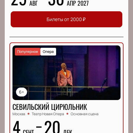
АВГ
АПР 2027
Билеты от
2000
₽
Популярное
Опера
6+
СЕВИЛЬСКИЙ ЦИРЮЛЬНИК
Москва
Театр Новая Опера
Основная сцена
4
20
СЕНТ
ДЕК