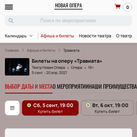
НОВАЯ ОПЕРА
0
Афиша и билеты
Новости театра
О театре
Календарь
Главная
Афиша и билеты
Травиата
Билеты на оперу «Травиата»
Театр Новая Опера
Опера
16+
5 сент.
-
20 апр. 2027
ВЫБОР ДАТЫ И МЕСТА
О МЕРОПРИЯТИИ
НАШИ ПРЕИМУЩЕСТВА