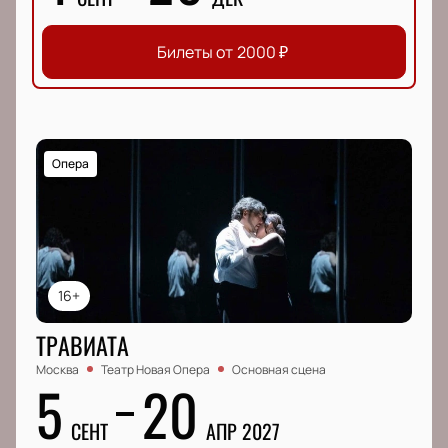
Билеты от
2000
₽
Опера
16+
ТРАВИАТА
Москва
Театр Новая Опера
Основная сцена
5
20
СЕНТ
АПР 2027