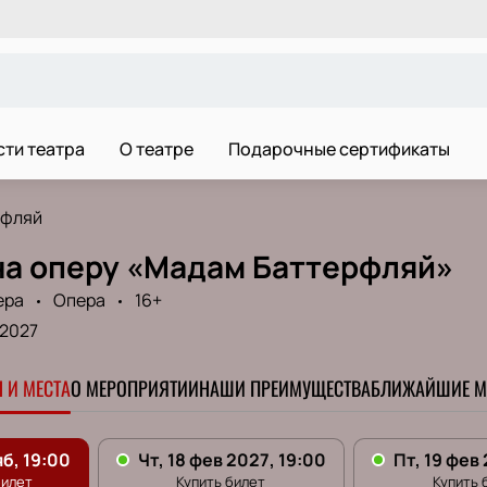
ти театра
О театре
Подарочные сертификаты
рфляй
на оперу «Мадам Баттерфляй»
ера
Опера
16+
 2027
 И МЕСТА
О МЕРОПРИЯТИИ
НАШИ ПРЕИМУЩЕСТВА
БЛИЖАЙШИЕ М