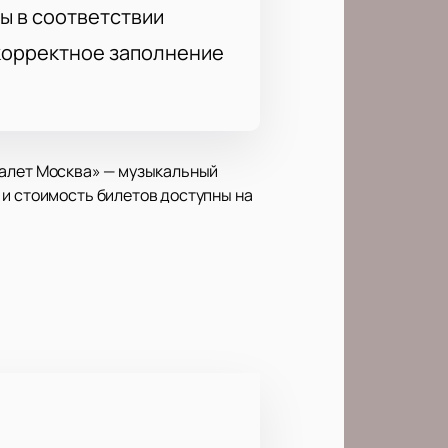
ы в соответствии
 корректное заполнение
/ Балет Москва» — музыкальный
 и стоимость билетов доступны на
гейши и американского
 преодоление трудностей. В
я комфортного посещения. В