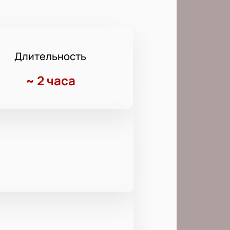
Длительность
~
2 часа