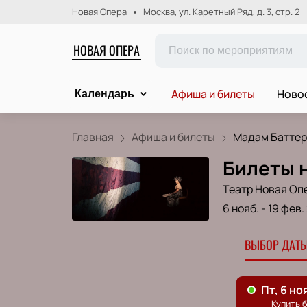
Новая Опера
Москва, ул. Каретный Ряд, д. 3, стр. 2
НОВАЯ ОПЕРА
Афиша и билеты
Новос
Календарь
Главная
Афиша и билеты
Мадам Батте
Билеты 
Театр Новая Оп
6 нояб.
-
19 фев.
ВЫБОР ДАТЫ