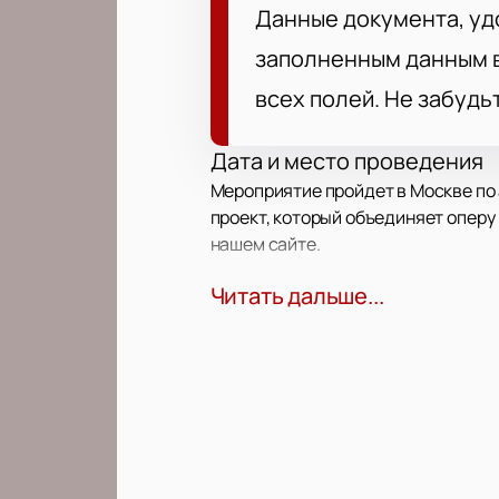
Данные документа, уд
заполненным данным в
всех полей. Не забудь
Дата и место проведения
Мероприятие пройдет в Москве по а
проект, который объединяет оперу
нашем сайте.
Читать дальше...
Про событие и площадку
Опера «Мадам Баттерфляй» — прои
лейтенанта. Сюжет раскрывает вну
спектакле звучат японские мелод
Театр «Новая Опера» сочетает опе
театре выступают постоянные арт
Формат — живой спектакль с 
Продолжительность уточняет