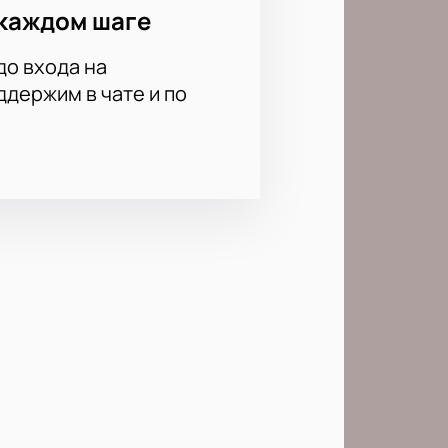
каждом шаге
до входа на
держим в чате и по