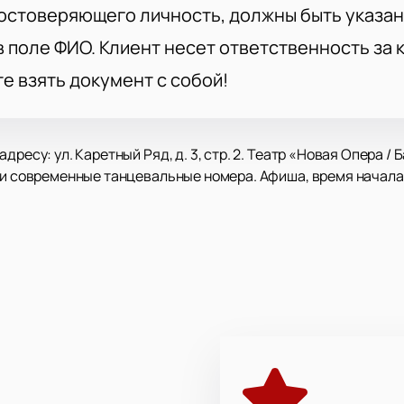
остоверяющего личность, должны быть указан
 поле ФИО. Клиент несет ответственность за
те взять документ с собой!
дресу: ул. Каретный Ряд, д. 3, стр. 2. Театр «Новая Опера 
 и современные танцевальные номера. Афиша, время начала
зведение Джакомо Пуччини о трагической любви японской 
тренний мир главной героини Чио-Чио-сан, ее взросление и
ии, колокола и музыкальные миниатюры.
ру и современный танец на одной сцене. Зал оборудован дл
исты и приглашенные исполнители.
участием известных исполнителей.
ся в афише.