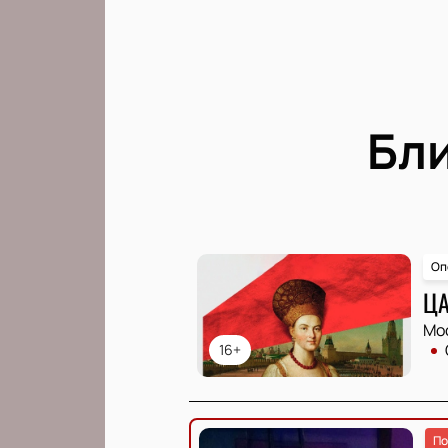
Бл
Оп
ЦА
Мо
16+
По