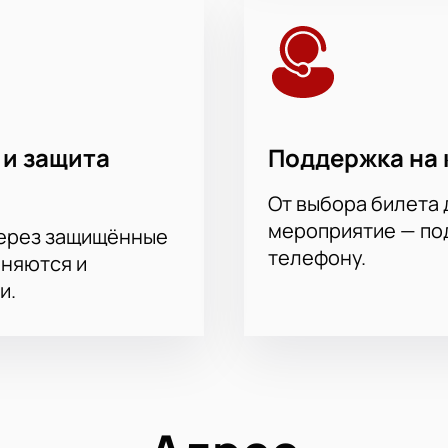
 и защита
Поддержка на 
От выбора билета 
мероприятие — под
через защищённые
телефону.
аняются и
и.