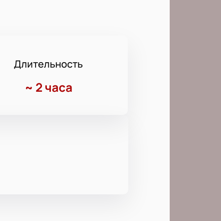
Длительность
~
2 часа