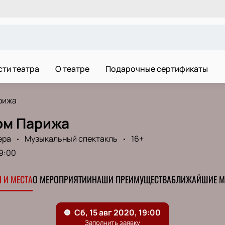
ти театра
О театре
Подарочные сертификаты
рижа
ом Парижа
ера
Музыкальный спектакль
16+
9:00
 И МЕСТА
О МЕРОПРИЯТИИ
НАШИ ПРЕИМУЩЕСТВА
БЛИЖАЙШИЕ М