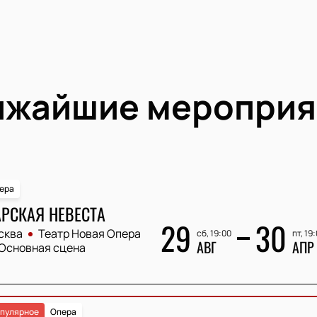
ижайшие мероприя
ера
РСКАЯ НЕВЕСТА
29
30
сква
Театр Новая Опера
сб, 19:00
пт, 19
АВГ
АПР
Основная сцена
пулярное
Опера