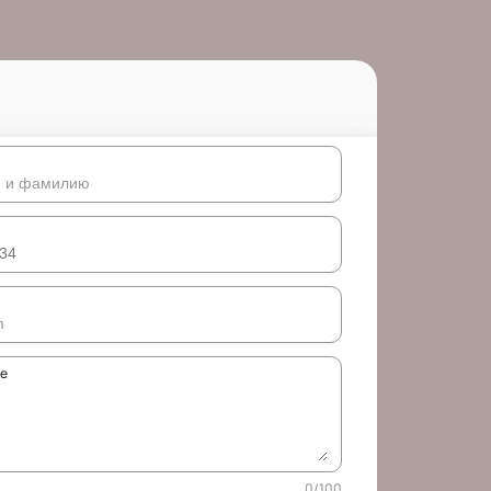
ке
0
/
100