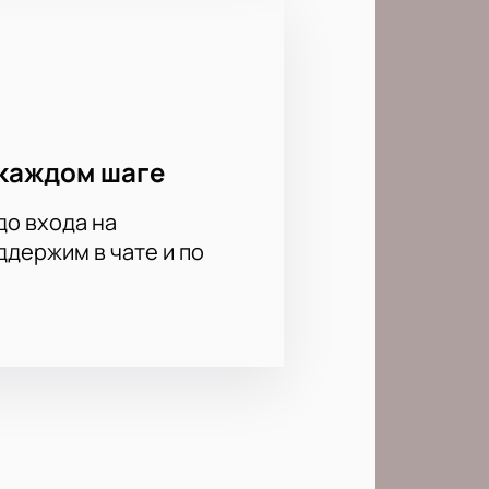
каждом шаге
до входа на
держим в чате и по