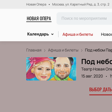
Новая Опера
Москва, ул. Каретный Ряд, д. 3, стр. 2
НОВАЯ ОПЕРА
Афиша и билеты
Новос
Календарь
Главная
Афиша и билеты
Под небом Па
Под неб
Театр Новая Оп
15 авг. 2020
1
ВЫБОР ДАТЫ