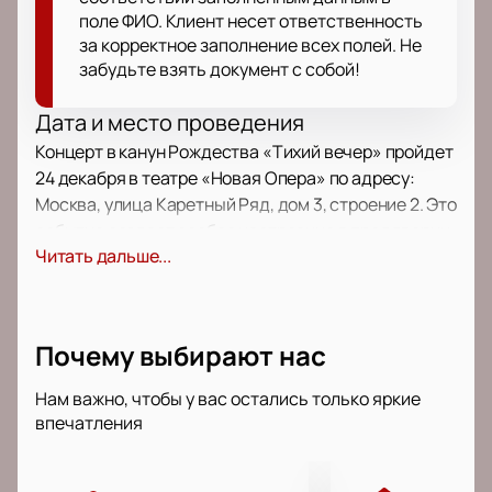
поле ФИО. Клиент несет ответственность
за корректное заполнение всех полей. Не
забудьте взять документ с собой!
Дата и место проведения
Концерт в канун Рождества «Тихий вечер» пройдет
24 декабря в театре «Новая Опера» по адресу:
Москва, улица Каретный Ряд, дом 3, строение 2. Это
событие создаст особое настроение в преддверии
Читать дальше...
праздника.
О концерте
В этот зимний вечер гости услышат хоровые
Почему выбирают нас
произведения, которые помогут почувствовать
умиротворение. Юлия Сенюкова подготовила
Нам важно, чтобы у вас остались только яркие
программу с песнями, мотетами и гимнами X–XV
впечатления
веков в современной интерпретации Мортена
Лауридсена, Джона Тавенера и Филипа Стопфорда.