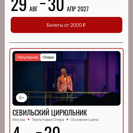
29
30
АВГ
АПР 2027
Билеты от
2000
₽
Популярное
Опера
6+
СЕВИЛЬСКИЙ ЦИРЮЛЬНИК
Москва
Театр Новая Опера
Основная сцена
4
20