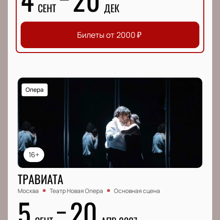
СЕНТ
ДЕК
Билеты от
2000
₽
Опера
16+
ТРАВИАТА
Москва
Театр Новая Опера
Основная сцена
5
20