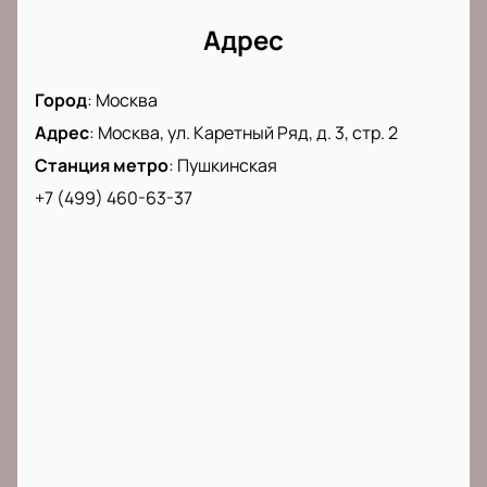
Разные цены в зависимости от расположения
Адрес
кресел
Погрузитесь в атмосферу уюта и волшебства
вместе с нами!
Город
:
Москва
Адрес
:
Москва, ул. Каретный Ряд, д. 3, стр. 2
Станция метро
:
Пушкинская
+7 (499) 460-63-37