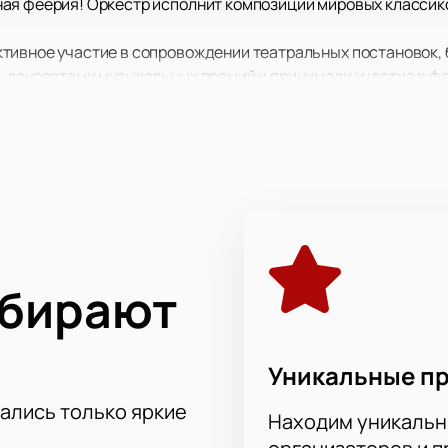
ая феерия! Оркестр исполнит композиции мировых классико
тивное участие в сопровождении театральных постановок, 
ь лауреатами музыкальных премий и принимали участие в фе
прослушивания прекрасной музыки, которая затрагивает са
ыбирают
Уникальные п
тались только яркие
Находим уникальн