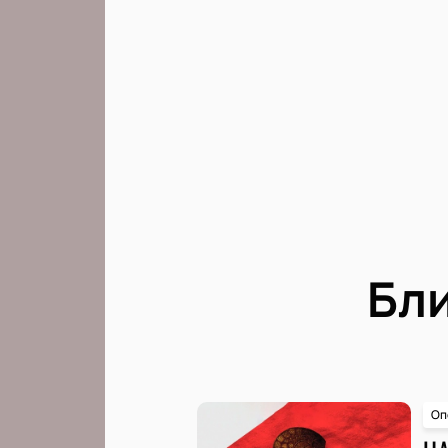
Бл
Оп