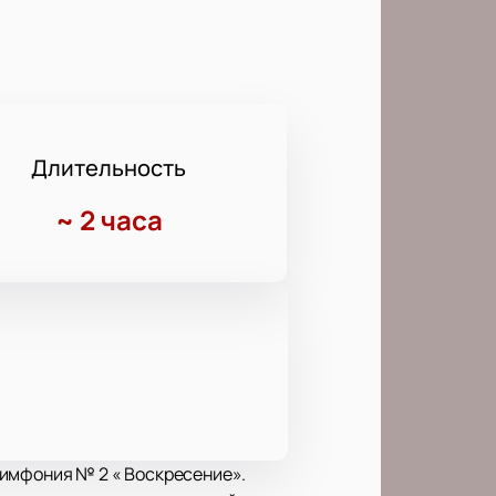
Длительность
~
2 часа
Симфония № 2 « Воскресение».