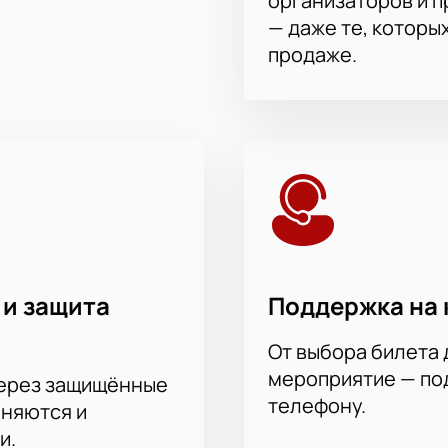
организаторов и 
— даже те, которы
продаже.
 и защита
Поддержка на 
От выбора билета 
мероприятие — под
через защищённые
телефону.
аняются и
и.