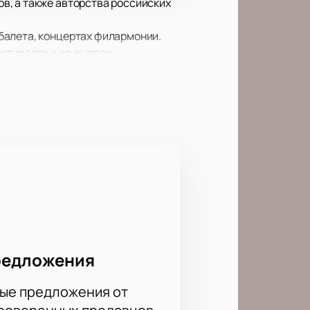
в, а также авторства российских
балета, концертах филармонии.
стивалях и конкурсах
мые сокровенные струны души.
редложения
ые предложения от