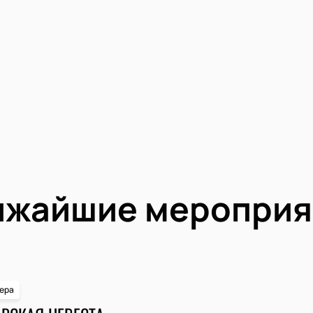
ижайшие мероприя
ера