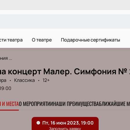
ти театра
О театре
Подарочные сертификаты
ия ...
на концерт Малер. Симфония № 
ера
Классика
12+
19:00
 И МЕСТА
О МЕРОПРИЯТИИ
НАШИ ПРЕИМУЩЕСТВА
БЛИЖАЙШИЕ М