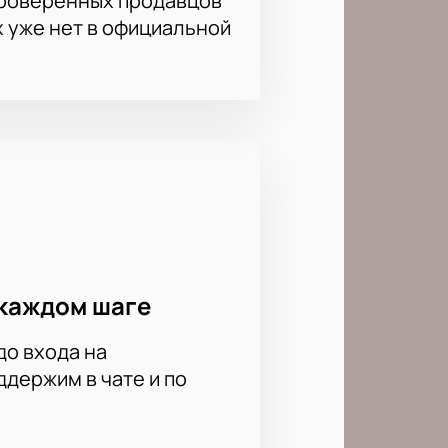
проверенных продавцов
х уже нет в официальной
каждом шаге
до входа на
держим в чате и по