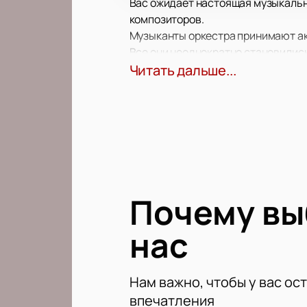
Вас ожидает настоящая музыкальн
композиторов.
Музыканты оркестра принимают ак
Все они неоднократно становилис
международного уровня.
Читать дальше...
Получите массу удовольствия от 
Почему в
нас
Нам важно, чтобы у вас ос
впечатления