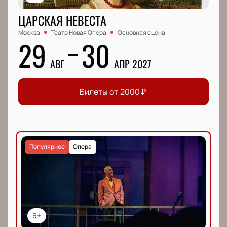
ЦАРСКАЯ НЕВЕСТА
Москва
Театр Новая Опера
Основная сцена
29
30
АВГ
АПР 2027
Билеты от
2000
₽
Популярное
Опера
6+