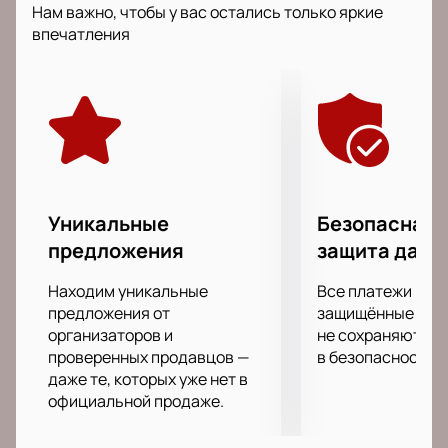
Нам важно, чтобы у вас остались только яркие
Часто оркестр своей игрой сопровождает
впечатления
театральные постановки, участвует в концертах
филармонии. Не однократно музыканты
становились лауреатами многочисленных премий,
в том числе и международного уровня.
Не пропустите этот потрясающий вечер
классической музыки в исполнении настоящих
виртуозов!
Уникальные
Безопасная 
предложения
защита данн
Находим уникальные
Все платежи про
предложения от
защищённые шлю
организаторов и
не сохраняются 
проверенных продавцов —
в безопасности.
даже те, которых уже нет в
официальной продаже.