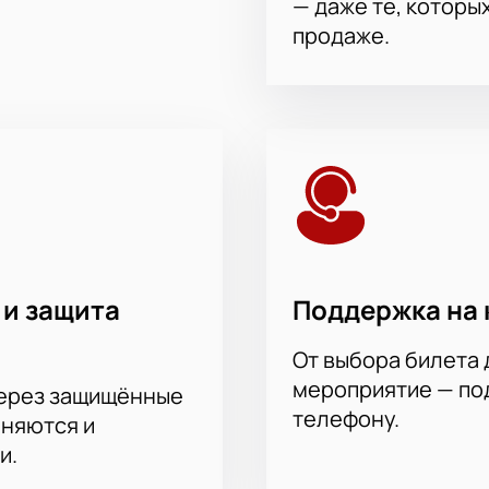
— даже те, которы
продаже.
 и защита
Поддержка на 
От выбора билета 
мероприятие — под
через защищённые
телефону.
аняются и
и.