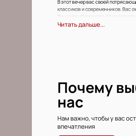
В этот вечер вас своей потрясающ
классиков и современников. Вас о
Римского-Корсакова, Мусоргского,
композиции в оригинальной аранж
Читать дальше...
Все музыканты из ансамбля приним
фестивалях. Оркестр многократно
Не пропустите этот потрясающий 
Почему в
нас
Нам важно, чтобы у вас ос
впечатления