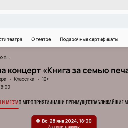
ти театра
О театре
Подарочные сертификаты
 п...
а концерт «Книга за семью печ
ера
Классика
12+
18:00
 И МЕСТА
О МЕРОПРИЯТИИ
НАШИ ПРЕИМУЩЕСТВА
БЛИЖАЙШИЕ М