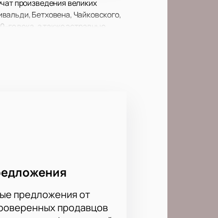
учат произведения великих
вальди, Бетховена, Чайковского,
0-го века, а также эстрадные
личных музыкальных конкурсах и
ов!
редложения
ые предложения от
проверенных продавцов