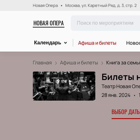
Новая Опера
Москва, ул. Каретный Ряд, д. 3, стр. 2
НОВАЯ ОПЕРА
Афиша и билеты
Новос
Календарь
Главная
Афиша и билеты
Книга за семью
Билеты н
Театр Новая Оп
28 янв. 2024
ВЫБОР ДАТЫ