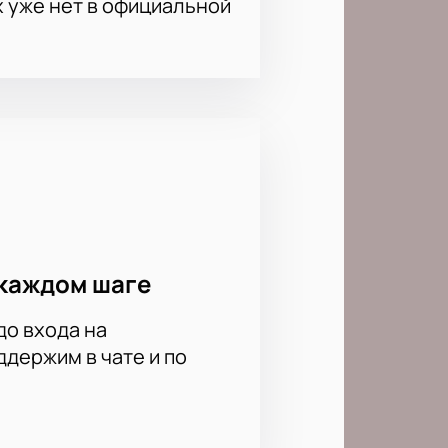
х уже нет в официальной
каждом шаге
до входа на
держим в чате и по