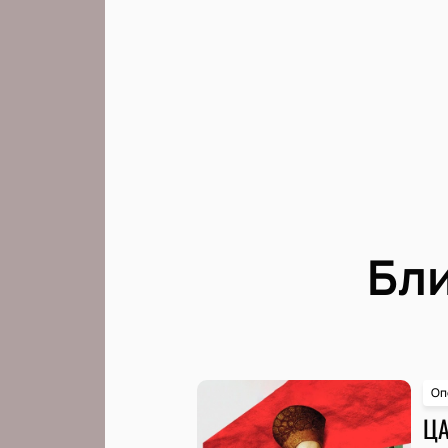
Бл
Оп
ЦА