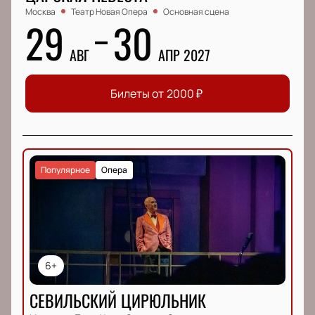
Москва
Театр Новая Опера
Основная сцена
29
30
АВГ
АПР 2027
Билеты от
2000
₽
Популярное
Опера
6+
СЕВИЛЬСКИЙ ЦИРЮЛЬНИК