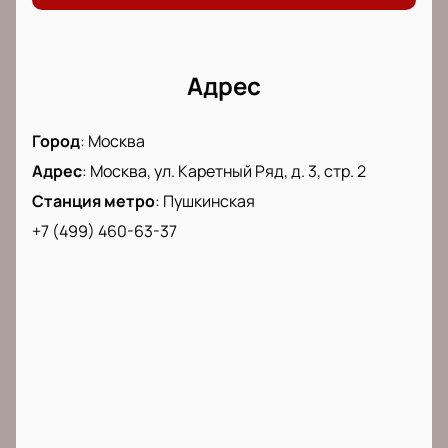
Купить билеты на концерт
можно на нашем сайте.
Мы гарантируем удобство и безопасность покупки
билетов. Посетите наш сайт и получите
возможность насладиться выдающимся
Адрес
исполнением Реквиема Дж. Верди в Театре Новая
Опера.
Город
:
Москва
Адрес
:
Москва, ул. Каретный Ряд, д. 3, стр. 2
Станция метро
:
Пушкинская
+7 (499) 460-63-37