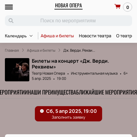
НОВАЯ ОПЕРА
0
Афиша и билеты
Новости театра
О театре
Календарь
Главная
Афиша и билеты
Дж. Верди. Рекви...
Билеты на концерт «Дж. Верди.
Реквием»
Театр Новая Опера
Инструментальная музыка
6+
5 апр. 2025
19:00
МЕРОПРИЯТИИ
НАШИ ПРЕИМУЩЕСТВА
БЛИЖАЙШИЕ МЕРОПРИЯТИЯ