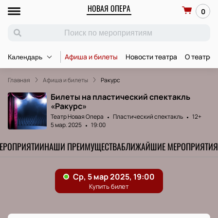
НОВАЯ ОПЕРА
0
Афиша и билеты
Новости театра
О театре
Календарь
Главная
Афиша и билеты
Ракурс
Билеты на пластический спектакль
«Ракурс»
Театр Новая Опера
Пластический спектакль
12+
5 мар. 2025
19:00
МЕРОПРИЯТИИ
НАШИ ПРЕИМУЩЕСТВА
БЛИЖАЙШИЕ МЕРОПРИЯТИЯ