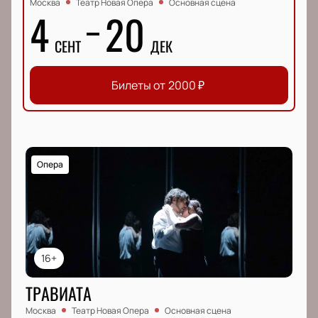
Москва
Театр Новая Опера
Основная сцена
4
20
СЕНТ
ДЕК
Билеты от
2000
₽
Опера
16+
ТРАВИАТА
Москва
Театр Новая Опера
Основная сцена