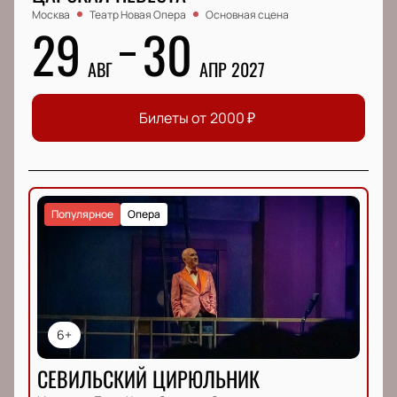
Москва
Театр Новая Опера
Основная сцена
29
30
АВГ
АПР 2027
Билеты от
2000
₽
Популярное
Опера
6+
СЕВИЛЬСКИЙ ЦИРЮЛЬНИК