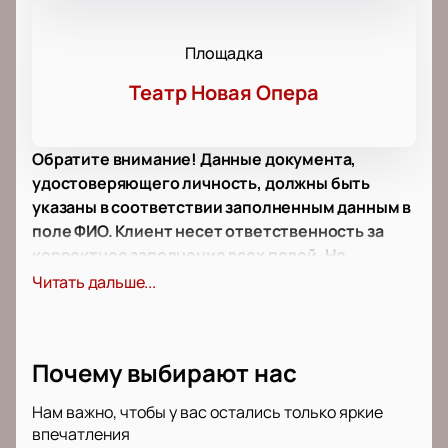
Площадка
Театр Новая Опера
Обратите внимание! Данные документа,
удостоверяющего личность, должны быть
указаны в соответствии заполненным данным в
поле ФИО. Клиент несет ответственность за
корректное заполнение всех полей. Не
забудьте взять документ с собой!
Читать дальше...
Купить билеты на пластический спектакль
«Ракурс» в Театре Новая Опера можно на нашем
сайте. Театр Новая Опера, расположенный в
Почему выбирают нас
центре Москвы, является одной из ведущих
культурных площадок столицы. Его современная
Нам важно, чтобы у вас остались только яркие
инфраструктура и удобное расположение делают
впечатления
его идеальным местом для проведения значимых