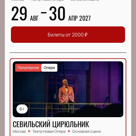
29
30
АВГ
АПР 2027
Билеты от
2000
₽
Популярное
Опера
6+
СЕВИЛЬСКИЙ ЦИРЮЛЬНИК
Москва
Театр Новая Опера
Основная сцена