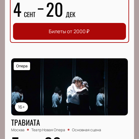
4
20
СЕНТ
ДЕК
Билеты от
2000
₽
Опера
16+
ТРАВИАТА
Москва
Театр Новая Опера
Основная сцена