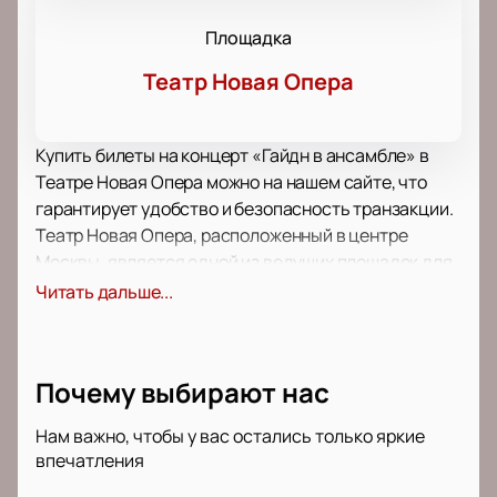
Площадка
Театр Новая Опера
Купить билеты на концерт «Гайдн в ансамбле» в
Театре Новая Опера можно на нашем сайте, что
гарантирует удобство и безопасность транзакции.
Театр Новая Опера, расположенный в центре
Москвы, является одной из ведущих площадок для
проведения музыкальных мероприятий. Зал
Читать дальше...
оборудован современными техническими
средствами и соответствует всем требованиям
безопасности, что делает посещение концертов
Почему выбирают нас
комфортным.
Концерт «Гайдн в ансамбле» пройдет в уникальном
Нам важно, чтобы у вас остались только яркие
формате, где зрители будут размещены на сцене
впечатления
вместе с артистами. Это позволит создать особую