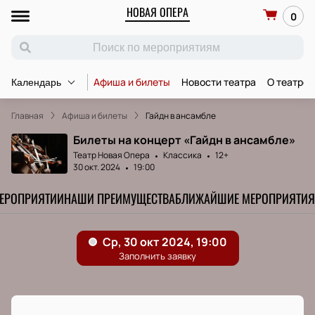
НОВАЯ ОПЕРА
0
Афиша и билеты
Новости театра
О театре
Календарь
Главная
Афиша и билеты
Гайдн в ансамбле
Билеты на концерт «Гайдн в ансамбле»
Театр Новая Опера
Классика
12+
30 окт. 2024
19:00
МЕРОПРИЯТИИ
НАШИ ПРЕИМУЩЕСТВА
БЛИЖАЙШИЕ МЕРОПРИЯТИЯ