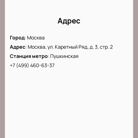
Купить билеты на концерт «Гайдн в ансамбле»
в
Театре Новая Опера можно уже сейчас. Не
упустите возможность стать частью этого
Адрес
уникального музыкального события и насладиться
шедеврами Йозефа Гайдна в новом формате.
Город
:
Москва
Адрес
:
Москва, ул. Каретный Ряд, д. 3, стр. 2
Станция метро
:
Пушкинская
+7 (499) 460-63-37