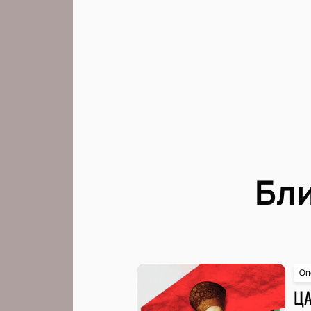
Бл
Оп
ЦА