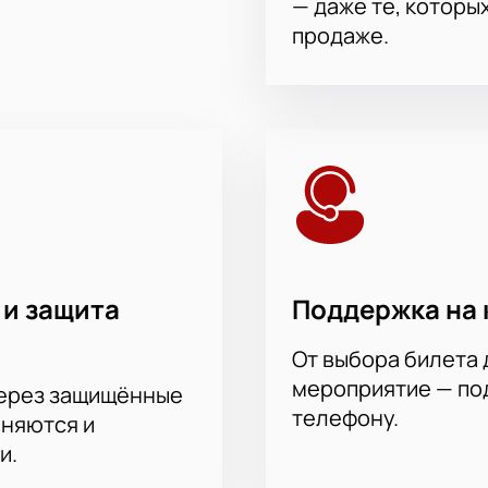
— даже те, которы
продаже.
 и защита
Поддержка на 
От выбора билета 
мероприятие — под
через защищённые
телефону.
аняются и
и.