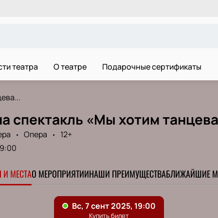
ти театра
О театре
Подарочные сертификаты
ева...
на спектакль «Мы хотим танцев
ера
Опера
12+
19:00
 И МЕСТА
О МЕРОПРИЯТИИ
НАШИ ПРЕИМУЩЕСТВА
БЛИЖАЙШИЕ М