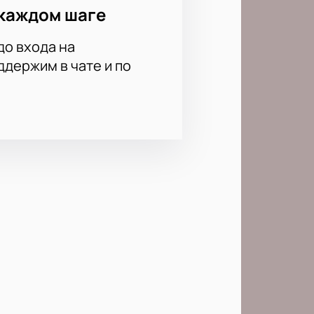
каждом шаге
до входа на
держим в чате и по