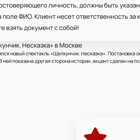
остоверяющего личность, должны быть указан
 поле ФИО. Клиент несет ответственность за
те взять документ с собой!
кунчик. Несказка» в Москве
лся новый спектакль «Щелкунчик. Несказка». Постановка о
В ней показана другая сторона истории, акцент сделан на п
нажей из произведения Гофмана. Главная тема — взрослени
вном герое в молодости и во взрослом возрасте. Хореограф 
моций и перемен. Драма выражается через движение и музык
пера по адресу: Москва, ул. Каретный Ряд, д. 3, стр. 2. В з
раста.