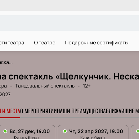
ти театра
О театре
Подарочные сертификаты
ска...
на спектакль «Щелкунчик. Неск
ера
Танцевальный спектакль
12+
 2027
 И МЕСТА
О МЕРОПРИЯТИИ
НАШИ ПРЕИМУЩЕСТВА
БЛИЖАЙШИЕ М