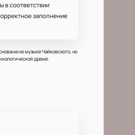
ы в соответствии
 корректное заполнение
снована на музыке Чайковского, но
сихологической драме.
е, внутренние переживания и поиск
Павел Глухов использует
у, а не через сказочные образы.
але современная сцена и удобная