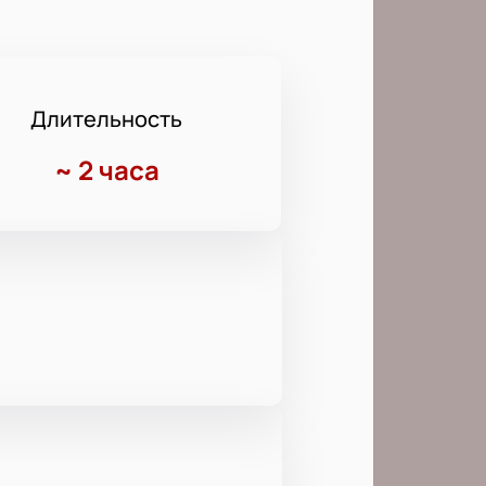
Длительность
~
2 часа