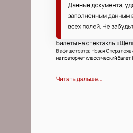
Данные документа, уд
заполненным данным в
всех полей. Не забудь
Билеты на спектакль «Щел
В афише театра Новая Опера появи
не повторяет классический балет. 
Сюжет
Читать дальше...
В постановке нет привычных персо
себя. История рассказывает о гла
современный танец для передачи э
Где пройдет событие?
Спектакль пройдет в театре Новая О
рассадка для зрителей любого воз