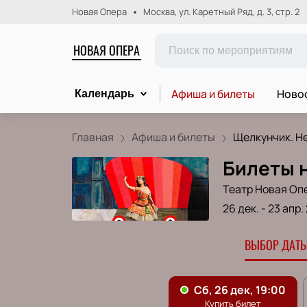
Новая Опера
Москва, ул. Каретный Ряд, д. 3, стр. 2
НОВАЯ ОПЕРА
Афиша и билеты
Новос
Календарь
Главная
Афиша и билеты
Щелкунчик. Не
Билеты 
Театр Новая Оп
26 дек.
-
23 апр.
ВЫБОР ДАТЫ