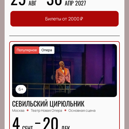
АВГ
АПР 2027
Билеты от
2000
₽
Популярное
Опера
6+
СЕВИЛЬСКИЙ ЦИРЮЛЬНИК
Москва
Театр Новая Опера
Основная сцена
4
20
СЕНТ
ДЕК