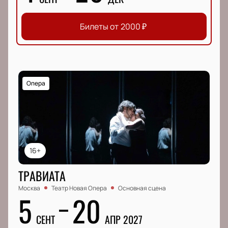
Билеты от
2000
₽
Опера
16+
ТРАВИАТА
Москва
Театр Новая Опера
Основная сцена
5
20
СЕНТ
АПР 2027