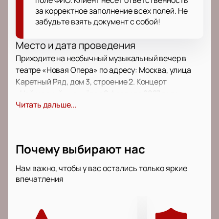
поле ФИО. Клиент несет ответственность
за корректное заполнение всех полей. Не
забудьте взять документ с собой!
Место и дата проведения
Приходите на необычный музыкальный вечер в
театре «Новая Опера» по адресу: Москва, улица
Каретный Ряд, дом 3, строение 2. Концерт
«Чайковский» начнётся 9 февраля 2027 года.
Читать дальше...
О концерте
Этот вечер подарит новые впечатления всем
любителям классики. Вы услышите произведения
Почему выбирают нас
Петра Ильича Чайковского — одного из главных
композиторов страны. Программа состоит из двух
Нам важно, чтобы у вас остались только яркие
частей: струнного секстета «Воспоминание о
впечатления
Флоренции» и фортепианного трио «Памяти
великого художника». На сцену выйдут
концертмейстер оркестра «Новой Оперы» Дария