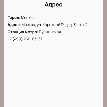
Произведите оплату быстро и безопасно.
Адрес
Погрузитесь в атмосферу большого музыкального
события в самом центре столицы!
Город
:
Москва
Адрес
:
Москва, ул. Каретный Ряд, д. 3, стр. 2
Станция метро
:
Пушкинская
+7 (499) 460-63-37