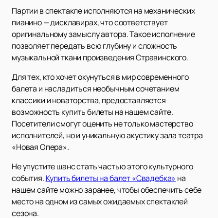
Партии в спектакле исполняются на механических
пианино — дисклавирах, что соответствует
оригинальному замыслу автора. Такое исполнение
позволяет передать всю глубину и сложность
музыкальной ткани произведения Стравинского.
Для тех, кто хочет окунуться в мир современного
балета и насладиться необычным сочетанием
классики и новаторства, предоставляется
возможность купить билеты на нашем сайте.
Посетители смогут оценить не только мастерство
исполнителей, но и уникальную акустику зала театра
«Новая Опера».
Не упустите шанс стать частью этого культурного
события.
Купить билеты на балет «Свадебка»
на
нашем сайте можно заранее, чтобы обеспечить себе
место на одном из самых ожидаемых спектаклей
сезона.