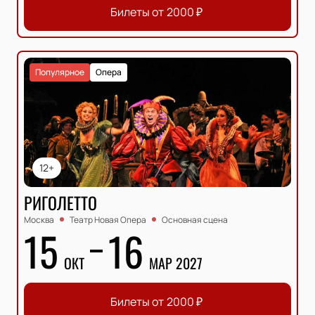
Билеты от
2000
₽
Популярное
Опера
12+
РИГОЛЕТТО
Москва
Театр Новая Опера
Основная сцена
15
16
ОКТ
МАР 2027
Билеты от
2000
₽