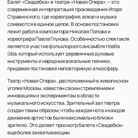
Балет «Свадебка» в театре «Новая Опера» — это
современная интерпретация произведения Игоря
Стравинского, где хореография, вокал и музыка
сливаются в единое целое. В основе постановки
лежит работа композитора Николая Попова и
хореографа Павла Глухова. Особенностью спектакля
является участие фольклорного ансамбля Hodíla
ízba, который использует деревянные духовые
инструменты и народные вокальные техники,
придавая постановке неповторимую атмосферу.
Театр «Новая Опера», расположенный в живописном
уголке Москвы, известен своим стремлением к
инновациям и экспериментам в области
музыкального искусства. Зрительный зал театра
создан таким образом, чтобы каждая нота и каждое
движение артистов были максимально близки
зрителю. Это делает просмотр балета «Свадебка»
еще более захватывающим.