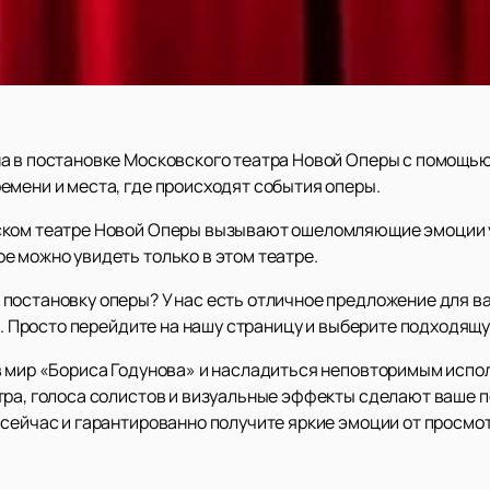
а в постановке Московского театра Новой Оперы с помощь
емени и места, где происходят события оперы.
ском театре Новой Оперы вызывают ошеломляющие эмоции у
е можно увидеть только в этом театре.
постановку оперы? У нас есть отличное предложение для ва
то. Просто перейдите на нашу страницу и выберите подходящу
в мир «Бориса Годунова» и насладиться неповторимым исп
тра, голоса солистов и визуальные эффекты сделают ваше
сейчас и гарантированно получите яркие эмоции от просмо