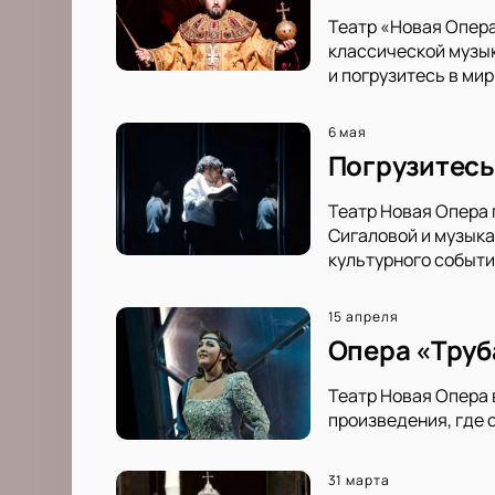
Театр «Новая Опер
классической музык
и погрузитесь в мир
6 мая
Погрузитесь
Театр Новая Опера 
Сигаловой и музыка
культурного событи
15 апреля
Опера «Труба
Театр Новая Опера 
произведения, где 
31 марта