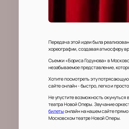
Передача этой идеи была реализован
хореографии, создавая атмосферу вр
Съемки «Бориса Годунова» в Москов
незабываемое представление, которо
Хотите посмотреть эту потрясающую 
сайте онлайн - быстро, легко и прос
Не упустите возможность окунуться 
театра Новой Оперы. Звучание оркес
билеты
онлайн на нашем сайте прямо 
Московском театре Новой Оперы.