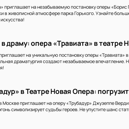
а» приглашает на незабываемую постановку оперы «Борис
и в живописной атмосфере парка Горького. Узнайте боль
 искусства!
 в драму: опера «Травиата» в театре 
приглашает на уникальную постановку оперы «Травиата» в
льная драматургия создают незабываемое впечатление. Не
я!
дур» в Театре Новая Опера: погрузит
в Москве приглашает на оперу «Трубадур» Джузеппе Верди
огонь символизирует судьбы героев. Не упустите шанс ста