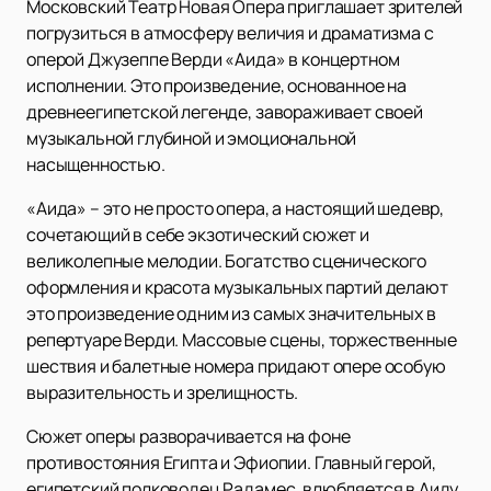
Московский Театр Новая Опера приглашает зрителей
погрузиться в атмосферу величия и драматизма с
оперой Джузеппе Верди «Аида» в концертном
исполнении. Это произведение, основанное на
древнеегипетской легенде, завораживает своей
музыкальной глубиной и эмоциональной
насыщенностью.
«Аида» – это не просто опера, а настоящий шедевр,
сочетающий в себе экзотический сюжет и
великолепные мелодии. Богатство сценического
оформления и красота музыкальных партий делают
это произведение одним из самых значительных в
репертуаре Верди. Массовые сцены, торжественные
шествия и балетные номера придают опере особую
выразительность и зрелищность.
Сюжет оперы разворачивается на фоне
противостояния Египта и Эфиопии. Главный герой,
египетский полководец Радамес, влюбляется в Аиду,