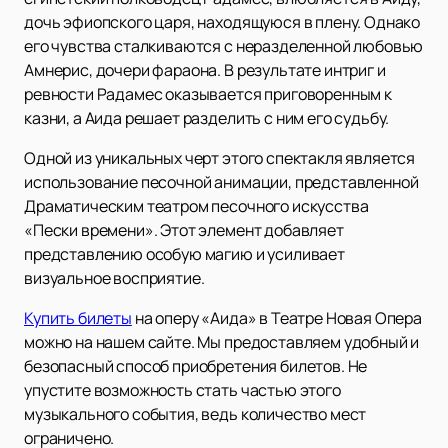
дочь эфиопского царя, находящуюся в плену. Однако
его чувства сталкиваются с неразделенной любовью
Амнерис, дочери фараона. В результате интриг и
ревности Радамес оказывается приговоренным к
казни, а Аида решает разделить с ним его судьбу.
Одной из уникальных черт этого спектакля является
использование песочной анимации, представленной
Драматическим театром песочного искусства
«Пески времени». Этот элемент добавляет
представлению особую магию и усиливает
визуальное восприятие.
Купить билеты
на оперу «Аида» в Театре Новая Опера
можно на нашем сайте. Мы предоставляем удобный и
безопасный способ приобретения билетов. Не
упустите возможность стать частью этого
музыкального события, ведь количество мест
ограничено.