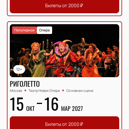
Билеты от
2000
₽
Популярное
Опера
12+
РИГОЛЕТТО
Москва
Театр Новая Опера
Основная сцена
15
16
ОКТ
МАР 2027
Билеты от
2000
₽