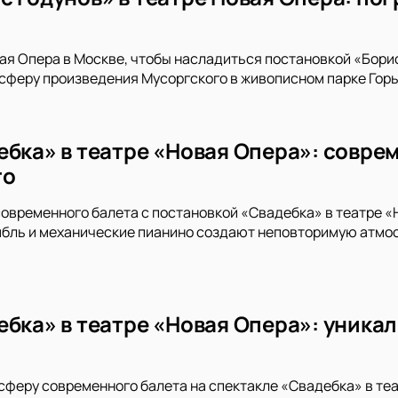
ая Опера в Москве, чтобы насладиться постановкой «Борис
феру произведения Мусоргского в живописном парке Горь
ебка» в театре «Новая Опера»: совр
го
современного балета с постановкой «Свадебка» в театре «
бль и механические пианино создают неповторимую атмос
ебка» в театре «Новая Опера»: уника
сферу современного балета на спектакле «Свадебка» в те