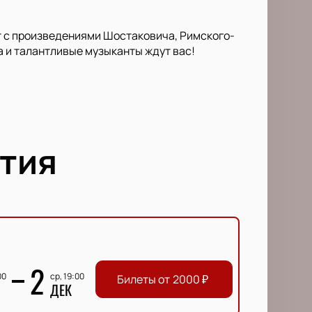
т с произведениями Шостаковича, Римского-
а и талантливые музыканты ждут вас!
тия
2
00
ср, 19:00
Билеты от
2000
₽
ДЕК