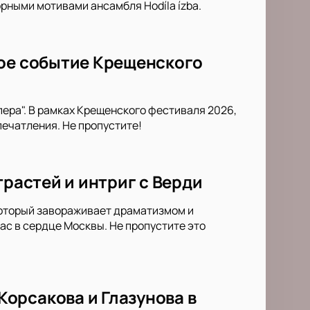
рными мотивами ансамбля Hodíla ízba.
ное событие Крещенского
пера". В рамках Крещенского фестиваля 2026,
ечатления. Не пропустите!
трастей и интриг с Верди
который завораживает драматизмом и
ас в сердце Москвы. Не пропустите это
орсакова и Глазунова в