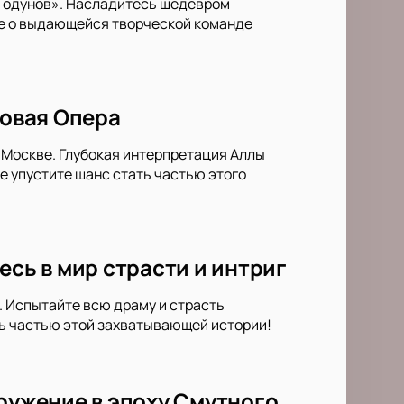
 Годунов». Насладитесь шедевром
ше о выдающейся творческой команде
Новая Опера
 Москве. Глубокая интерпретация Аллы
 упустите шанс стать частью этого
есь в мир страсти и интриг
. Испытайте всю драму и страсть
ть частью этой захватывающей истории!
гружение в эпоху Смутного