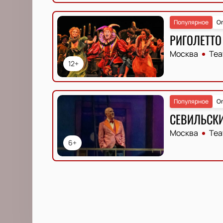
Популярное
О
РИГОЛЕТТО
Москва
Теа
12+
Популярное
О
СЕВИЛЬСК
Москва
Теа
6+