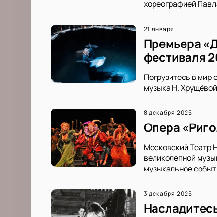
хореографией Павла
21 января
Премьера «Д
фестиваля 2
Погрузитесь в мир 
музыка Н. Хрущёвой
8 декабря 2025
Опера «Ригол
Московский Театр Н
великолепной музык
музыкальное событ
3 декабря 2025
Насладитесь