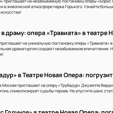
а» приглашает на незабываемую постановку оперы «Борис
и в живописной атмосфере парка Горького. Узнайте боль
 искусства!
 в драму: опера «Травиата» в театре 
приглашает на уникальную постановку оперы «Травиата» в
льная драматургия создают незабываемое впечатление. Не
я!
дур» в Театре Новая Опера: погрузит
в Москве приглашает на оперу «Трубадур» Джузеппе Верди
огонь символизирует судьбы героев. Не упустите шанс ста
с Годунов» в театре Новая Опера: по