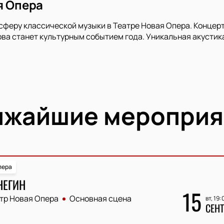
я Опера
сферу классической музыки в Театре Новая Опера. Концер
ова станет культурным событием года. Уникальная акустик
ижайшие мероприя
пера
НЕГИН
15
тр Новая Опера
Основная сцена
вт, 19:
СЕНТ