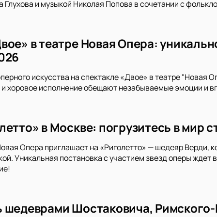
 Глухова и музыкой Николая Попова в сочетании с фолькло
вое» в театре Новая Опера: уникаль
026
оперного искусства на спектакле «Двое» в театре "Новая О
 и хоровое исполнение обещают незабываемые эмоции и вп
етто» в Москве: погрузитесь в мир с
овая Опера приглашает на «Риголетто» — шедевр Верди, 
ой. Уникальная постановка с участием звезд оперы ждет в
ие!
 шедеврами Шостаковича, Римского-К