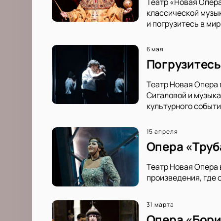
Театр «Новая Опер
классической музык
и погрузитесь в мир
6 мая
Погрузитесь
Театр Новая Опера 
Сигаловой и музыка
культурного событи
15 апреля
Опера «Труба
Театр Новая Опера 
произведения, где 
31 марта
Опера «Бори