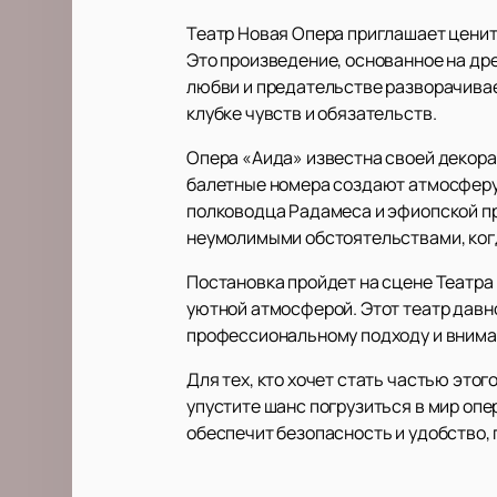
Театр Новая Опера приглашает ценит
Это произведение, основанное на др
любви и предательстве разворачивае
клубке чувств и обязательств.
Опера «Аида» известна своей декор
балетные номера создают атмосферу 
полководца Радамеса и эфиопской пр
неумолимыми обстоятельствами, ког
Постановка пройдет на сцене Театр
уютной атмосферой. Этот театр давн
профессиональному подходу и внима
Для тех, кто хочет стать частью это
упустите шанс погрузиться в мир оп
обеспечит безопасность и удобство, 