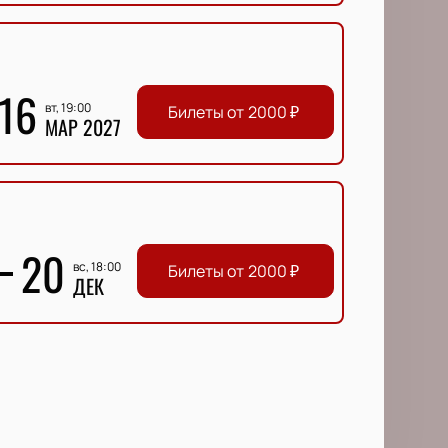
16
вт, 19:00
Билеты от
2000
₽
МАР 2027
20
вс, 18:00
Билеты от
2000
₽
ДЕК