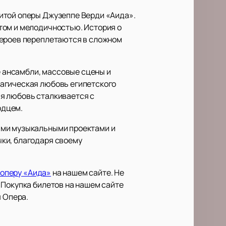
итой оперы Джузеппе Верди «Аида».
том и мелодичностью. История о
героев переплетаются в сложном
 ансамбли, массовые сцены и
рагическая любовь египетского
я любовь сталкивается с
рдцем.
ыми музыкальными проектами и
ки, благодаря своему
 оперу «Аида»
на нашем сайте. Не
 Покупка билетов на нашем сайте
я Опера.