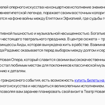
елей оперного искусства на концертное исполнение знамен
евнеегипетской легенде, поражает своим восточным колори
тся на фоне войны между Египтом и Эфиопией, где судьбы 
ативной пышностью и музыкальной насыщенностью. Богатые
настоящего театрального праздника. В центре сюжета — т
инцессы Аиды, которая вынуждена жить в рабстве. Взаимна
да Радамес оказывается перед выбором между долгом и се
а Новая Опера, который славится своими высококачественн
о стал любимым местом для поклонников классической музы
нию к деталям.
го грандиозного события, есть возможность
купить билеты на
ерного искусства и насладиться великолепным исполнением.
позволяя вам заранее планировать свой визит в Театр Нова