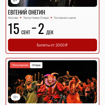
6+
ЕВГЕНИЙ ОНЕГИН
Москва
Театр Новая Опера
Основная сцена
15
2
СЕНТ
ДЕК
Билеты от
2000
₽
Популярное
Опера
12+