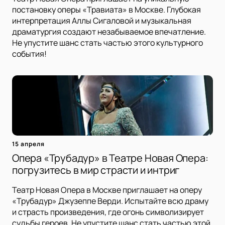
постановку оперы «Травиата» в Москве. Глубокая
интерпретация Аллы Сигаловой и музыкальная
драматургия создают незабываемое впечатление.
Не упустите шанс стать частью этого культурного
события!
15 апреля
Опера «Трубадур» в Театре Новая Опера:
погрузитесь в мир страсти и интриг
Театр Новая Опера в Москве приглашает на оперу
«Трубадур» Джузеппе Верди. Испытайте всю драму
и страсть произведения, где огонь символизирует
судьбы героев. Не упустите шанс стать частью этой