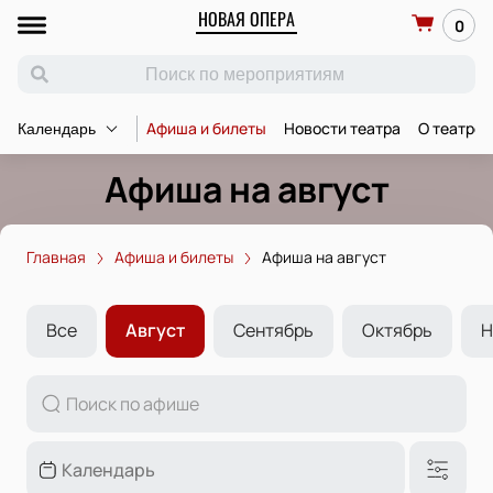
НОВАЯ ОПЕРА
0
Афиша и билеты
Новости театра
О театре
Календарь
Афиша на август
Главная
Афиша и билеты
Афиша на август
Все
Август
Сентябрь
Октябрь
Н