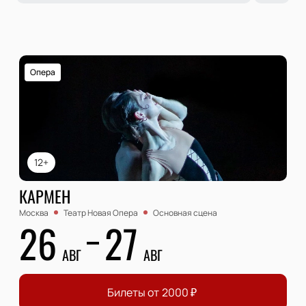
Опера
12+
КАРМЕН
Москва
Театр Новая Опера
Основная сцена
26
27
АВГ
АВГ
Билеты от
2000
₽