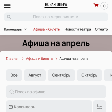
НОВАЯ ОПЕРА
0
Афиша и билеты
Новости театра
О театре
Календарь
Афиша на апрель
Главная
Афиша и билеты
Афиша на апрель
Все
Август
Сентябрь
Октябрь
Н