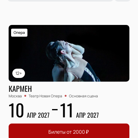
Опера
12+
КАРМЕН
Москва
Театр Новая Опера
Основная сцена
10
11
АПР 2027
АПР 2027
Билеты от
2000
₽