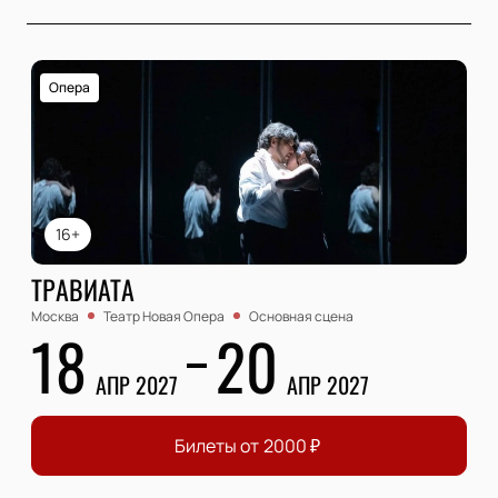
Опера
16+
ТРАВИАТА
Москва
Театр Новая Опера
Основная сцена
18
20
АПР 2027
АПР 2027
Билеты от
2000
₽