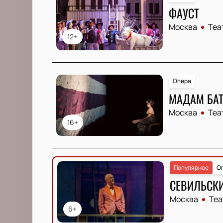
ФАУСТ
Москва
Теа
12+
Опера
МАДАМ БА
Москва
Теа
16+
Популярное
О
СЕВИЛЬСК
Москва
Теа
6+