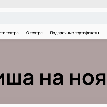
ти театра
О театре
Подарочные сертификаты
ша на но