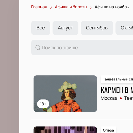
Главная
Афиша и билеты
Афиша на ноябрь
Все
Август
Сентябрь
Октя
Танцевальный сп
КАРМЕН В 
Москва
Теа
18+
Опера