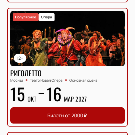
Популярное
Опера
12+
РИГОЛЕТТО
Москва
Театр Новая Опера
Основная сцена
15
16
ОКТ
МАР 2027
Билеты от
2000
₽