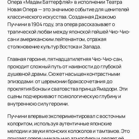
Опера «Мадам Баттерфляй» в исполнении Театра
Новая Опера — это значимое событие для ценителей
классического искусства. Созданная Джакомо
Пуччини в 1904 году, эта опера рассказывает о
трагической любви между японской гейшей Чио-Чио-
сан и американским лейтенантом, отражая
столкновение культур Востока и Запада.
Главная героиня, пятнадцатилетняя Чио-Чио-сан,
проходит сложный путь от наивности до глубокой
душевной драмы. Сюжет насыщен контрастными
эпизодами: от церемонии бракосочетания до
проклятия Бонзы и сватовства принца Ямадори. Эти
сцены подчеркивают психологическую глубину и
внутреннюю силу героини.
Пуччини впервые экспериментировал с восточным
колоритом, используя аутентичные японские
мелодии и звуки японских колоколов и тамтамов. Это
придает опере уникальную атмосферу и делает её